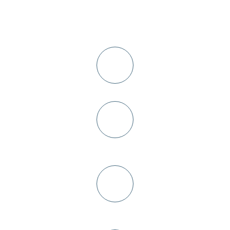
Схема работы
Консультация и выезд дизайнера на замер в день заявки
Заключение договора+
предоплата 10-30%
Изготовление кухни
от 5-ти дней