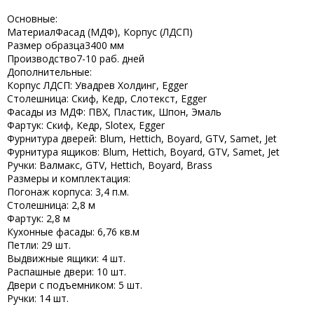
Основные:
Материал
Фасад (МДФ), Корпус (ЛДСП)
Размер образца
3400 мм
Производство
7-10 раб. дней
Дополнительные:
Корпус ЛДСП:
Увадрев Холдинг, Egger
Столешница:
Скиф, Кедр, Слотекст, Egger
Фасады из МДФ:
ПВХ, Пластик, Шпон, Эмаль
Фартук:
Скиф, Кедр, Slotex, Egger
Фурнитура дверей:
Blum, Hettich, Boyard, GTV, Samet, Jet
Фурнитура ящиков:
Blum, Hettich, Boyard, GTV, Samet, Jet
Ручки:
Валмакс, GTV, Hettich, Boyard, Brass
Размеры и комплектация:
Погонаж корпуса:
3,4 п.м.
Столешница:
2,8 м
Фартук:
2,8 м
Кухонные фасады:
6,76 кв.м
Петли:
29 шт.
Выдвижные ящики:
4 шт.
Распашные двери:
10 шт.
Двери с подъемником:
5 шт.
Ручки:
14 шт.