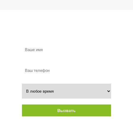
Вызовите замерщика в удобное для
Вас время
Вызвать
Нажимая на кнопку, вы даете согласие на
обработку своих персональных данных